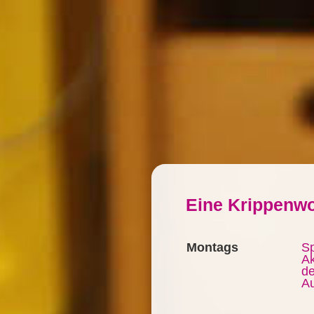
Eine Krippenw
Montags
Sp
Ak
d
A