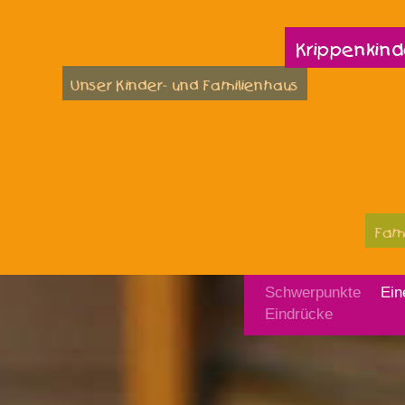
Krippenkind
Unser Kinder- und Familienhaus
Fam
Schwerpunkte
Ein
Eindrücke